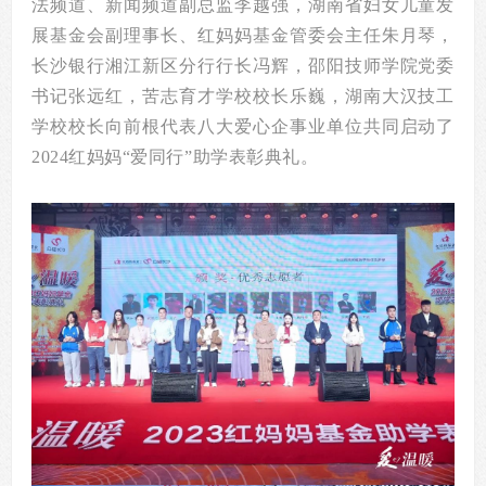
法频道、新闻频道副总监李越强，湖南省妇女儿童发
展基金会副理事长、红妈妈基金管委会主任朱月琴，
长沙银行湘江新区分行行长冯辉，邵阳技师学院党委
书记张远红，苦志育才学校校长乐巍，湖南大汉技工
学校校长向前根代表八大爱心企事业单位共同启动了
2024红妈妈“爱同行”助学表彰典礼。