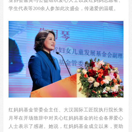
业协会嘉宾
与
公益组织爱心人士
以及红妈妈志愿者
、
学生代表等200余人
参
加此次盛会，传递
爱的
温暖。
红妈妈基金管委会主任、大汉国际工匠院执行院长朱
月琴在开场致辞中对关心红妈妈基金的社会各界爱心
人士表示了感谢。她说，红妈妈基金成立以来，资助