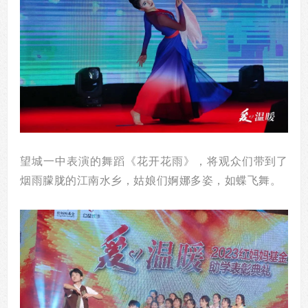
望城一中表演的舞蹈《花开花雨》，将观众们带到了
烟雨朦胧的江南水乡，姑娘们婀娜多姿，如蝶飞舞。