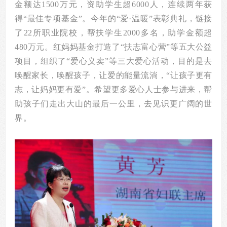
金额达1500万元，资助学生超6000人，连续两年获
得“最佳专项基金”。今年的“爱·温暖”表彰典礼，链接
了22所职业院校，帮扶学生2000多名，助学金额超
480万元。红妈妈基金打造了“扶志富心营”等五大公益
项目，组织了“爱心义卖”等三大爱心活动，目的是去
唤醒家长，唤醒孩子，让爱的能量流淌，“让孩子更有
志，让妈妈更有爱”。希望更多爱心人士参与进来，帮
助孩子们走出大山的最后一公里，去见识更广阔的世
界。