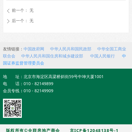
前一个：
无
ꄴ
后一个：
无
ꄲ
友情链接：
中国政府网
中华人民共和国民政部
中华全国工商业
联合会
中华人民共和国住房和城乡建设部
中国人民银行
中
国证券监督管理委员会
地 址：北京市海淀区高梁桥斜街59号中坤大厦1001
电 话：010 - 82149899
会员专线
：
010 - 82149909
版权所有©全联房地产商会
京ICP备12048138号-1