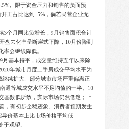
.5%。限于资金压力和销售的负面预
开工占比达到15%，倘若民营企业无
续3个月同比负增长，9月销售面积合计
房的新开盘去化率呈断崖式下降，10月份降到
去化率会继续降低。
与9月基本持平，成交量维持五年以来除
2020年城市月度二手房成交平均水平为
月38城继续扩大。部分城市市场严重偏离正
、南通等城成交水平不足均值的一半。10
交基数低所致，实际市场仍然低迷；上
改善，有初步企稳迹象。消费者预期发生
指导价基本上比市场价格平均低
始处于观望。