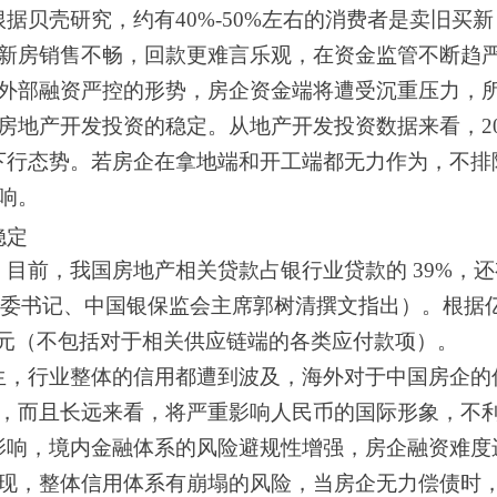
据贝壳研究，约有40%-50%左右的消费者是卖旧买
新房销售不畅，回款更难言乐观，在资金监管不断趋
外部融资严控的形势，房企资金端将遭受沉重压力，
房地产开发投资的稳定。从地产开发投资数据来看，20
保持下行态势。若房企在拿地端和开工端都无力作为，不
响。
稳定
目前，我国房地产相关贷款占银行业贷款的 39%，
行党委书记、中国银保监会主席郭树清撰文指出）。根据亿
 万亿元（不包括对于相关供应链端的各类应付款项）。
生，行业整体的信用都遭到波及，海外对于中国房企的
，而且长远来看，将严重影响人民币的国际形象，不
影响，境内金融体系的风险避规性增强，房企融资难度
现，整体信用体系有崩塌的风险，当房企无力偿债时