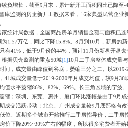
续负增长，截至9月末，累计新开工面积同比已降至-4
智库监测的房企新开工数据来看，16家典型民营企业新
。
国家统计局数据，全国商品房单月销售金额与面积已连
金额为1.57万亿，同比下降15.8%。8月到10月，新
只有41%，低于9月份的44%，预计11月份新盘开盘
根据贝壳监测的重点50城
[1]
10月二手房整体成交量
时间，成交
量
由峰值到谷底，萎缩三分之二。以2019-
，41城成交量低于2019-2020年月成交均值，较9
均值水平萎缩86%、82%、69%。长三角区域的宁波
萎缩；深圳、东莞、惠州、厦门环比涨幅是由于9月成
假期成交活跃带动；北京、广州成交量较9月底部略有
来的低位。近期多个城市开始推行二手房指导价，二手房
个房价下降20%~30%左右的幅度，所以很多消费者开