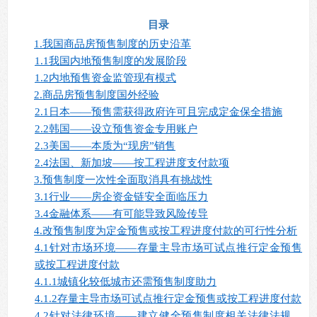
目录
1.
我国商品房预售制度的历史沿革
1.1
我国内地预售制度的发展阶段
1.2
内地预售资金监管现有模式
2.
商品房预售制度国外经验
2.1
日本——
预售需获得政府许可且完成定金保全措施
2.2
韩国——设立预售资金专用账户
2.3
美国——本质为“
现房”
销售
2.4
法国、新加坡——
按工程进度支付款项
3.
预售制度一次性全面取消具有挑战性
3.1
行业——
房企资金链安全面临压力
3.4
金融体系——
有可能导致风险传导
4.
改预售制度为定金预售或按工程进度付款的可行性分析
4.1
针对市场环境——
存量主导市场可试点推行定金预售
或按工程进度付款
4.1.1
城镇化较低城市还需预售制度助力
4.1.2
存量主导市场可试点推行定金预售或按工程进度付款
4.2
针对法律环境——
建立健全预售制度相关法律法规，