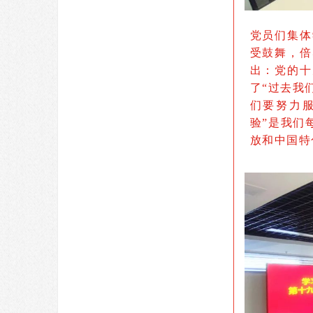
党员们集体
受鼓舞，倍
出：党的十
了“过去我
们要努力
验”是我们
放和中国特