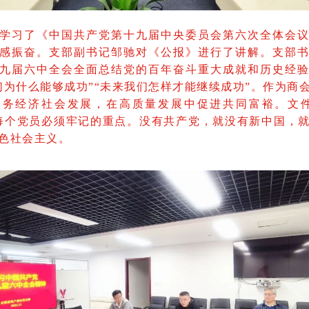
学习了《中国共产党第十九届中央委员会第六次全体会
感振奋。支部副书记邹驰对《公报》进行了讲解。支部
九届六中全会全面总结党的百年奋斗重大成就和历史经
们为什么能够成功”“未来我们怎样才能继续成功”。作为商
服务经济社会发展，在高质量发展中促进共同富裕。文件
每个党员必须牢记的重点。没有共产党，就没有新中国，
色社会主义。