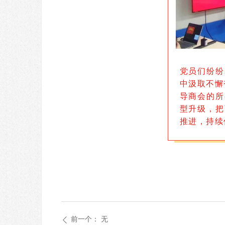
党员们纷纷
中汲取不懈
导商会的所
型升级，把
推进，持续
前一个：
无
ꄴ