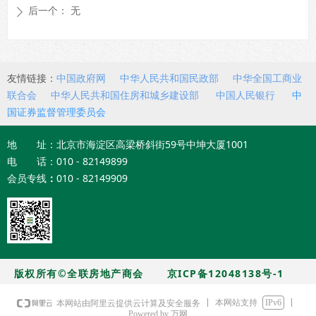
后一个：
无
ꄲ
友情链接：
中国政府网
中华人民共和国民政部
中华全国工商业
联合会
中华人民共和国住房和城乡建设部
中国人民银行
中
国证券监督管理委员会
地 址：北京市海淀区高梁桥斜街59号中坤大厦1001
电 话：010 - 82149899
会员专线
：
010 - 82149909
版权所有©全联房地产商会
京ICP备12048138号-1
本网站支持
IPv6
本网站由阿里云提供云计算及安全服务
Powered by 万网