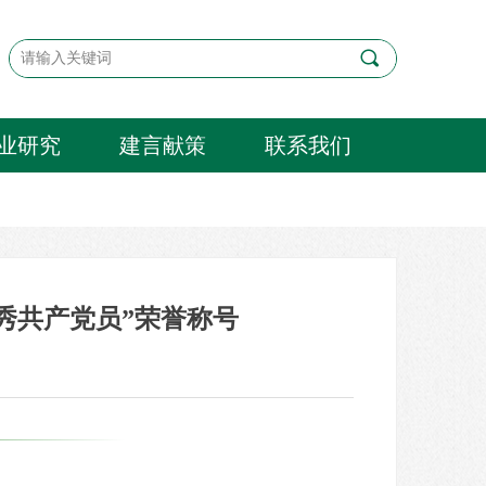
끠
业研究
建言献策
联系我们
秀共产党员”荣誉称号