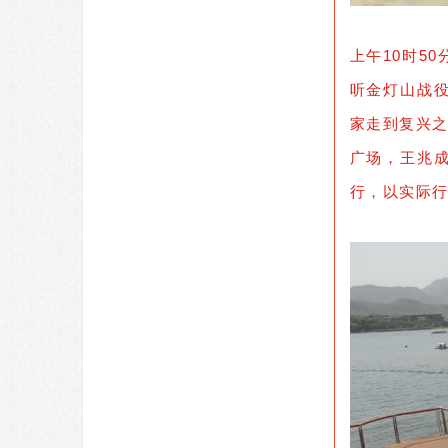
上午10时5
听金灯山战
家走到复兴之
广场，王兆
行，以实际