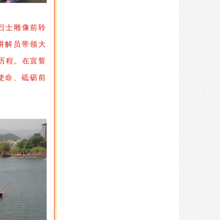
烈士雕像前聆
讲解员带领大
历程。在宣誓
使命、砥砺前