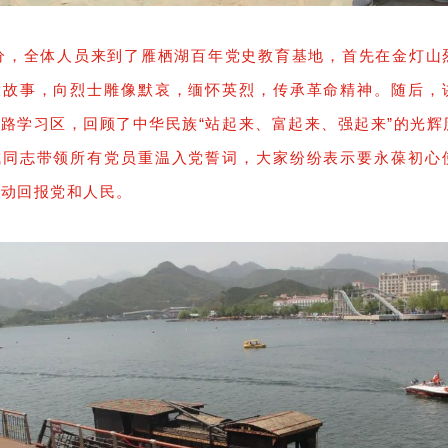
0分，全体人员来到了雁栖湖百年党史教育基地，首先在金灯山
役故事，向烈士雕像默哀，缅怀英烈，传承革命精神。随后，
路学习区，回顾了中华民族“站起来、富起来、强起来”的光辉
成同志带领所有党员重温入党誓词，大家纷纷表示要永葆初心
行动回报党和人民。