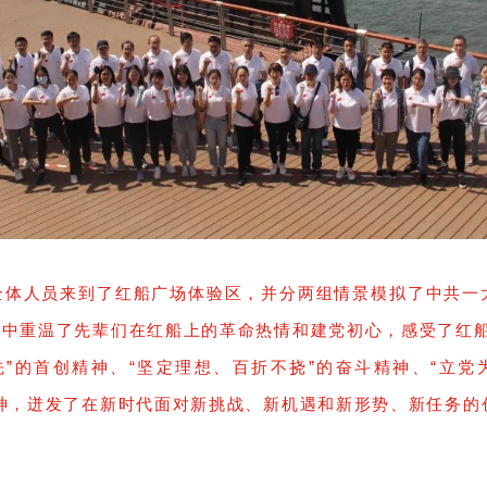
，全体人员来到了红船广场体验区，并分两组情景模拟了中共一
境中重温了先辈们在红船上的革命热情和建党初心，感受了红船
先”的首创精神、“坚定理想、百折不挠”的奋斗精神、“立党
精神，迸发了在新时代面对新挑战、新机遇和新形势、新任务的