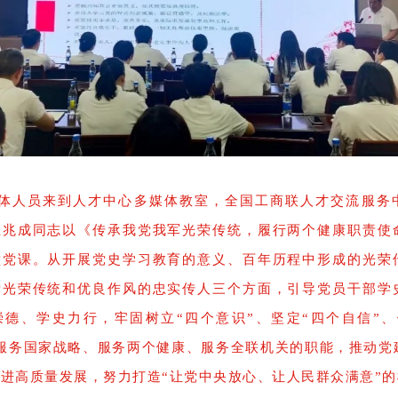
全体人员来到人才中心多媒体教室，全国工商联人才交流服务
王兆成同志以《传承我党我军光荣传统，履行两个健康职责使
堂党课。从开展党史学习教育的意义、百年历程中形成的光荣
党光荣传统和优良作风的忠实传人三个方面，引导党员干部学
崇德、学史力行，牢固树立“四个意识”、坚定“四个自信”、
好服务国家战略、服务两个健康、服务全联机关的职能，推动党
进高质量发展，努力打造“让党中央放心、让人民群众满意”