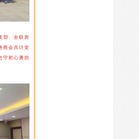
支部
、全联房
务商会共计党
史守初心勇担