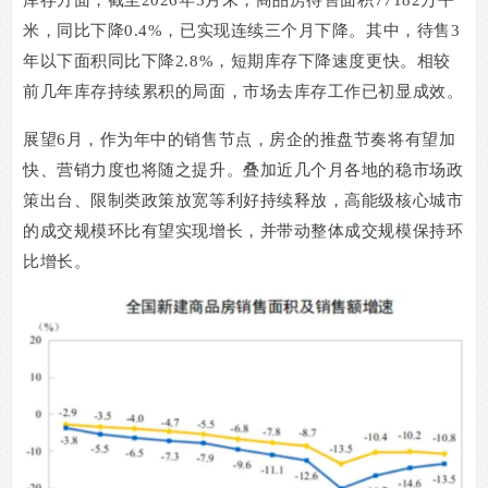
库存方面，截至
2026
年
5
月末，商品房待售面积
77182
万平
米，同比下降
0.4%
，已实现连续三个月下降。其中，待售
3
年以下面积同比下降
2.8%
，短期库存下降速度更快。相较
前几年库存持续累积的局面，市场去库存工作已初显成效。
展望
6
月，作为年中的销售节点，房企的推盘节奏将有望加
快、营销力度也将随之提升。叠加近几个月各地的稳市场政
策出台、限制类政策放宽等利好持续释放，高能级核心城市
的成交规模环比有望实现增长，并带动整体成交规模保持环
比增长。