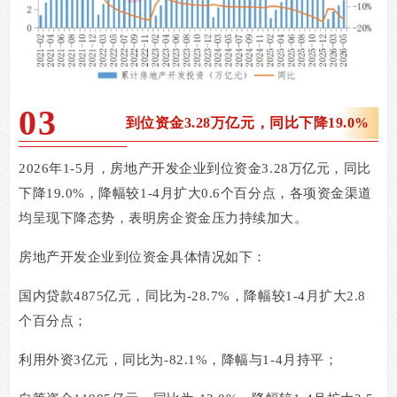
03
到位资金3.28万亿元，同比下降19.0%
2026
年
1-5
月，房地产开发企业到位资金
3.28
万亿元，同比
下降
19.0%
，降幅较
1-4
月扩大
0.6
个百分点，各项资金渠道
均呈现下降态势，表明房企资金压力持续加大。
房地产开发企业到位资金具体情况如下：
国内贷款
4875
亿元，同比为
-28.7%
，降幅较
1-4
月扩大
2.8
个百分点；
利用外资
3
亿元，同比为
-82.1%
，降幅与
1-4
月持平；