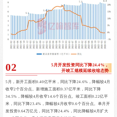
02
5
月开发投资同比下降24.4%，
开竣工规模延续收缩态势
5
月，新开工面积
0.40
亿平米，同比下降
24.6%
，降幅较
4
月
收窄
2
个百分点。新增施工面积
0.37
亿平米，同比下降
34.5%
，降幅较
4
月收窄
14.6
个百分点。竣工面积
0.22
亿平
米，同比下降
23.4%
，降幅较
4
月收窄
0.6
个百分点。单月开
发投资
0.64
万亿元，同比下降
24.4%
，同比降幅较
4
月扩大