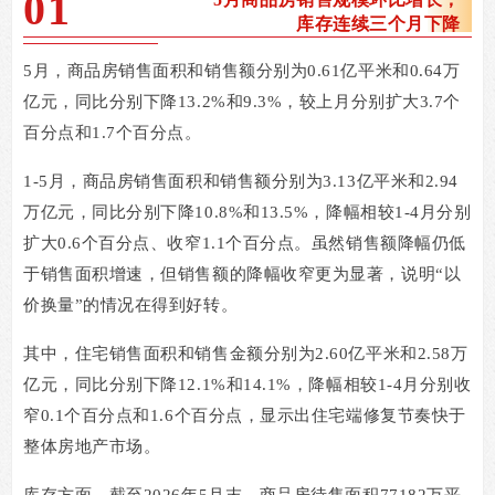
0
1
库存连续三个月下降
5
月，商品房销售面积和销售额分别为
0.61
亿平米和
0.64
万
亿元，同比分别下降
13.2%
和
9.3%
，较上月分别扩大
3.7
个
百分点和
1.7
个百分点。
1-5
月，商品房销售面积和销售额分别为
3.13
亿平米和
2.94
万亿元，同比分别下降
10.8%
和
13.5%
，降幅相较
1-4
月分别
扩大
0.6
个百分点、收窄
1.1
个百分点。虽然销售额降幅仍低
于销售面积增速，但销售额的降幅收窄更为显著，说明
“
以
价换量
”
的情况在得到好转。
其中，住宅销售面积和销售金额分别为
2.60
亿平米和
2.58
万
亿元，同比分别下降
12.1%
和
14.1%
，降幅相较
1-4
月分别收
窄
0.1
个百分点和
1.6
个百分点，显示出住宅端修复节奏快于
整体房地产市场。