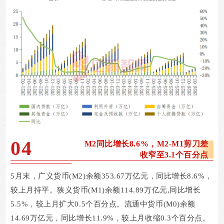
04
M2
同比增长8.6%，M2-M1剪刀差
收窄至3.1个百分点
5
月末，广义货币
(M2)
余额
353.67
万亿元，同比增长
8.6%
，
较上月持平。狭义货币
(M1)
余额
114.89
万亿元
,
同比增长
5.5%
，较上月扩大
0.5
个百分点。流通中货币
(M0)
余额
14.69
万亿元，同比增长
11.9%
，较上月收缩
0.3
个百分点。