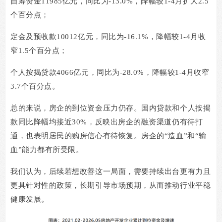
自筹资金
11985
亿元，同比为
-13.0%
，降幅较
1-4
月扩大
2.5
个百分点；
定金及预收款
10012
亿元，同比为
-16.1%
，降幅较
1-4
月收
窄
1.5
个百分点；
个人按揭贷款
4066
亿元，同比为
-28.0%
，降幅较
1-4
月收窄
3.7
个百分点。
总的来说，房企的到位资金压力仍存。国内贷款和个人按揭
款同比降幅均接近
30%
，反映出房企的融资渠道仍有待打
通，也表明居民的购房信心有待恢复。房企的
“
造血
”
和
“
输
血
”
能力都有所受限。
我们认为，后续若想改善这一局面，需要持续出台更有力且
更具针对性的政策，长期引导市场预期，从而推动行业平稳
健康发展。