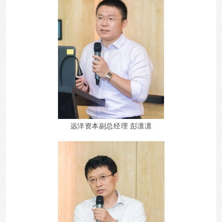
远洋资本副总经理 彭凛凛