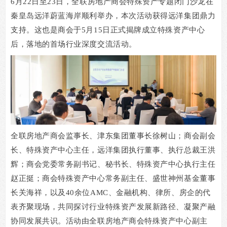
6
月
22
日至
23
日，全联房地产商会特殊资产专题闭门沙龙在
秦皇岛远洋蔚蓝海岸顺利举办，本次活动获得远洋集团鼎力
支持。这也是商会于
5
月
15
日正式揭牌成立特殊资产中心
后，落地的首场行业深度交流活动。
全联房地产商会监事长、津东集团董事长徐树山；商会副会
长、特殊资产中心主任，远洋集团执行董事、执行总裁王洪
辉；商会党委常务副书记、秘书长、特殊资产中心执行主任
赵正挺；商会特殊资产中心常务副主任、盛世神州基金董事
长关海祥，以及
40
余位
AMC
、金融机构、律所、房企的代
表齐聚现场，共同探讨行业特殊资产发展新路径、凝聚产融
协同发展共识。活动由全联房地产商会特殊资产中心副主