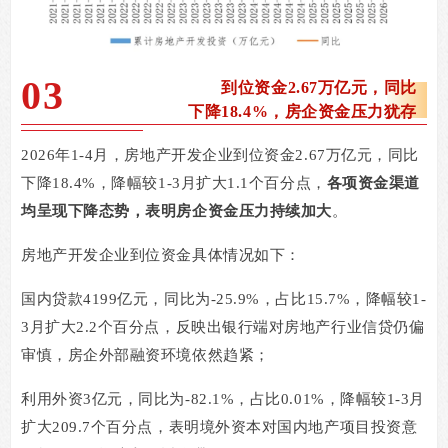
03
到位资金2.67万亿元，同比
下降18.4%，房企资金压力犹存
2026
年
1-4
月，房地产开发企业到位资金
2.67
万亿元，同比
下降
18.4%
，降幅较
1-3
月扩大
1.1
个百分点，
各项资金渠道
均呈现下降态势，表明房企资金压力持续加大
。
房地产开发企业到位资金具体情况如下：
国内贷款
4199
亿元，同比为
-25.9%
，占比
15.7%
，降幅较
1-
3
月扩大
2.2
个百分点，反映出银行端对房地产行业信贷仍偏
审慎，房企外部融资环境依然趋紧；
利用外资
3
亿元，同比为
-82.1%
，占比
0.01%
，降幅较
1-3
月
扩大
209.7
个百分点，表明境外资本对国内地产项目投资意