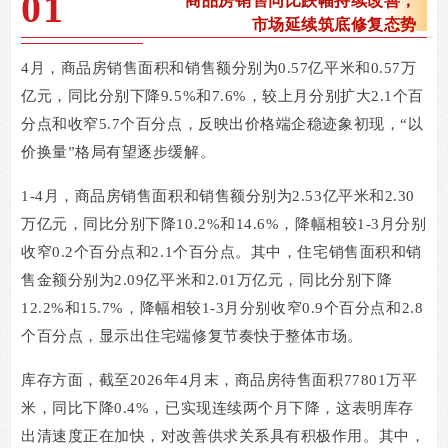
0
1
商品房销售同比跌幅持续改善，
市场延续筑底修复态势
4
月，商品房销售面积和销售额分别为
0.57
亿平米和
0.57
万
亿元，同比分别下降
9.5%
和
7.6%
，较上月分别扩大
2.1
个百
分点和收窄
5.7
个百分点，反映出价格端企稳迹象初现，
“
以
价换量
”
格局有望逐步缓解。
1-4
月，商品房销售面积和销售额分别为
2.53
亿平米和
2.30
万亿元，同比分别下降
10.2%
和
14.6%
，降幅相较
1-3
月分别
收窄
0.2
个百分点和
2.1
个百分点。其中，住宅销售面积和销
售金额分别为
2.09
亿平米和
2.01
万亿元，同比分别下降
12.2%
和
15.7%
，降幅相较
1-3
月分别收窄
0.9
个百分点和
2.8
个百分点，显示出住宅端修复节奏快于整体市场。
库存方面，截至
2026
年
4
月末，商品房待售面积
77801
万平
米，同比下降
0.4%
，已实现连续两个月下降，这表明库存
出清速度正在加快，对改善供求关系具有积极作用。其中，