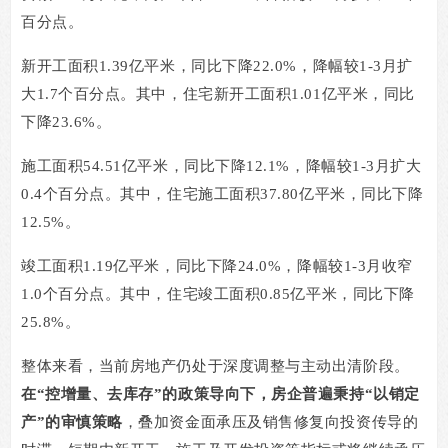
百分点。
新开工面积
1.39
亿平米，同比下降
22.0%
，降幅较
1-3
月扩
大
1.7
个百分点。其中，住宅新开工面积
1.01
亿平米，同比
下降
23.6%
。
施工面积
54.51
亿平米，同比下降
12.1%
，降幅较
1-3
月扩大
0.4
个百分点。其中，住宅施工面积
37.80
亿平米，同比下降
12.5%
。
竣工面积
1.19
亿平米，同比下降
24.0%
，降幅较
1-3
月收窄
1.0
个百分点。其中，住宅竣工面积
0.85
亿平米，同比下降
25.8%
。
整体来看，当前房地产仍处于深度调整与主动出清阶段。
在
“
控增量、去库存
”
的政策导向下，房企普遍秉持
“
以销定
产
”
的审慎策略
，叠加资金面承压及销售修复向投资传导的