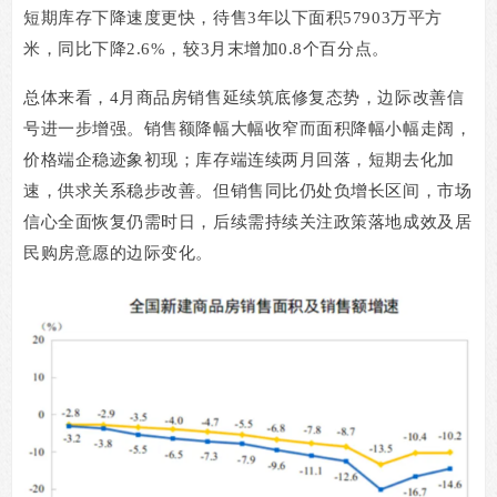
短期库存下降速度更快，待售
3
年以下面积
57903
万平方
米，同比下降
2.6%
，较
3
月末增加
0.8
个百分点。
总体来看，
4
月商品房销售延续筑底修复态势，边际改善信
号进一步增强。销售额降幅大幅收窄而面积降幅小幅走阔，
价格端企稳迹象初现；库存端连续两月回落，短期去化加
速，供求关系稳步改善。但销售同比仍处负增长区间，市场
信心全面恢复仍需时日，后续需持续关注政策落地成效及居
民购房意愿的边际变化。