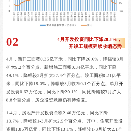
02
4
月开发投资同比下降20.1%，
开竣工规模延续收缩态势
4
月，新开工面积
0.35
亿平米，同比下降
26.6%
，降幅较
3
月
扩大
9.2
个百分点。新增施工面积
0.34
亿平米，同比下降
49.1%
，降幅较
3
月扩大
37.4
个百分点。竣工面积
0.21
亿平
米，同比下降
19.0%
，降幅较
3
月收窄
0.1
个百分点。单月开
发投资
0.62
万亿元，同比下降
20.1%
，同比降幅较
3
月扩大
8.8
个百分点，房企投资意愿仍有待修复。
1-4
月，房地产开发投资总额
2.40
万亿元，同比下降
13.7%
，降幅较
1-3
月扩大
2.5
个百分点。其中，住宅开发投
资额
1.85
万亿元，同比下降
13.1%
，降幅较
1-3
月扩大
2.1
个