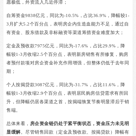
愿极低，外资流入几近停滞；
自筹资金
9838
亿元，同比为
-10.5%
，占比
36.9%
，降幅较
1-
3
月扩大
5.2
个百分点，表明房企内生造血能力不足，通过自
有资金、股东借款及非标融资等渠道筹措资金难度加大；
定金及预收款
7975
亿元，同比为
-17.6%
，占比
29.9%
，降
幅较
1-3
月收缩
2.5
个百分点，表明新房销售有所修复，购房
者预付款项对房企资金补充作用增强，但整体仍低于去年同
期；
个人按揭贷款
3087
亿元，同比为
-31.7%
，占比
11.6%
，降
幅较
1-3
月收缩
2.9
个百分点，表明居民购房信贷需求有所回
升，但降幅仍居各渠道之首，按揭端恢复节奏明显滞后于销
售端。
总体来看，
房企资金链仍处于紧平衡状态，资金压力未见明
显缓解
。尽管销售回款（定金及预收款、按揭贷款）降幅有